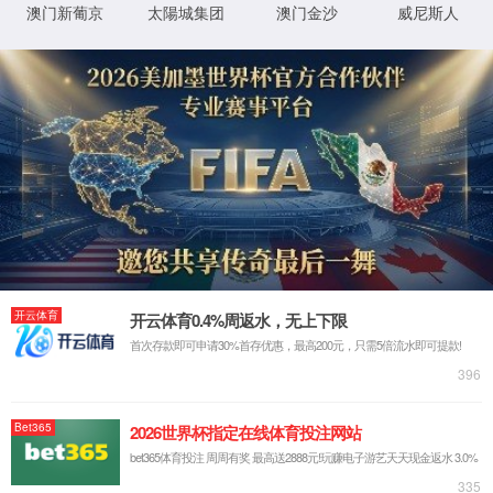
党章党规
党群工作
中央精神
党史学习教育工作条例（
党建动态
中国共产党纪律处分条例
学习资料
中国共产党章程(2022年
党章党规
中国共产党党徽党旗条例(
关工委
中国共产党组织工作条例(
中国共产党普通高等学校
中国共产党组织处理规定（