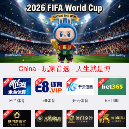
首页
学院概况
365上市公司官网入口
百年院庆